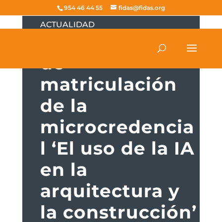
954 46 44 55
fidas@fidas.org
ACTUALIDAD
Abierto el plazo
de
matriculación
de la
microcredencia
l ‘El uso de la IA
en la
arquitectura y
la construcción’