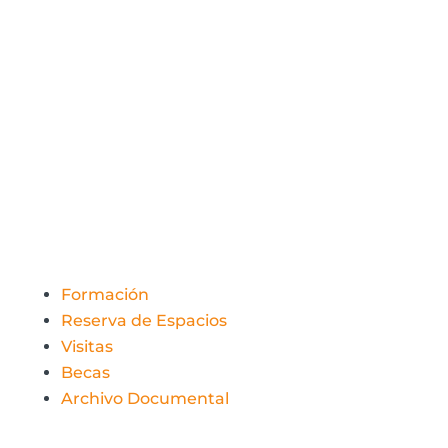
954 46 44 55
Avd. Marie Curie, 3
Pabellón de Finlandia
Isla de la Cartuja 41092
Sevilla
Formación
Reserva de Espacios
Visitas
Becas
Archivo Documental