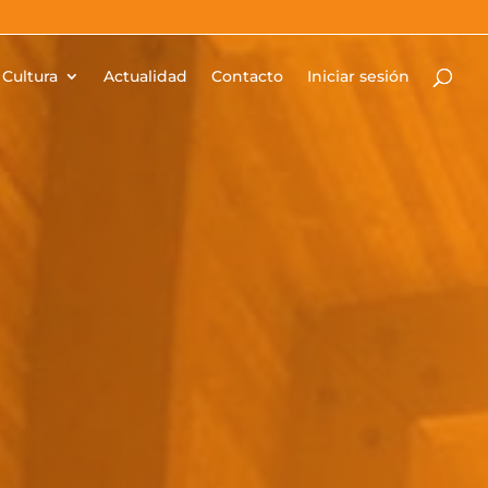
Cultura
Actualidad
Contacto
Iniciar sesión
tas reservar un
 para tu
 Elige un
io singular y
e la Expo’92