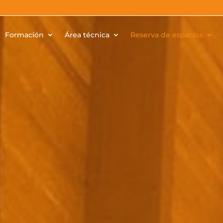
Formación
Área técnica
Reserva de espacios
¿Necesi
espacio
evento?
escenar
único d