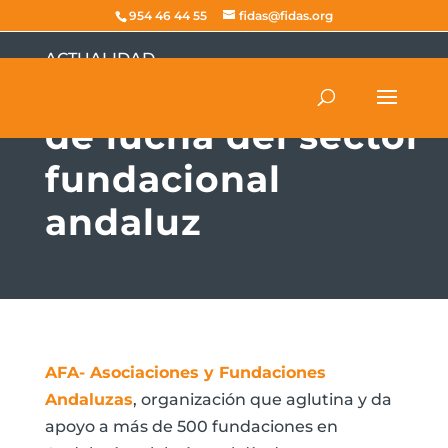
954 46 44 55
fidas@fidas.org
ACTUALIDAD
AFA: dos décadas
de lucha del sector
fundacional
andaluz
AFA- Asociaciones y Fundaciones
Andaluzas
, organización que aglutina y da
apoyo a más de 500 fundaciones en