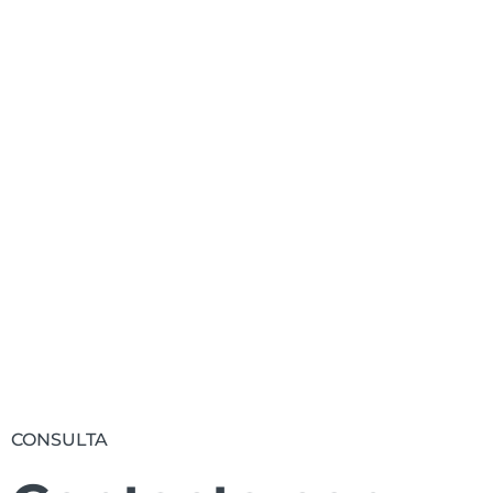
Te informamos de todas las novedades
relacionadas con FIDAS.
Suscribirse
CONSULTA