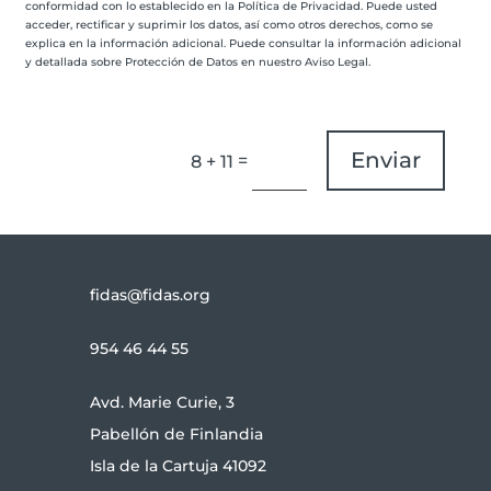
conformidad con lo establecido en la Política de Privacidad. Puede usted
acceder, rectificar y suprimir los datos, así como otros derechos, como se
explica en la información adicional. Puede consultar la información adicional
y detallada sobre Protección de Datos en nuestro Aviso Legal.
Enviar
=
8 + 11
fidas@fidas.org
954 46 44 55
Avd. Marie Curie, 3
Pabellón de Finlandia
Isla de la Cartuja 41092