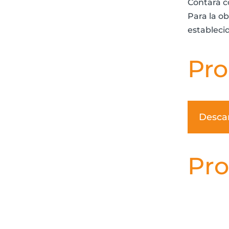
Contará co
Para la ob
establecid
Pr
Desca
Pro