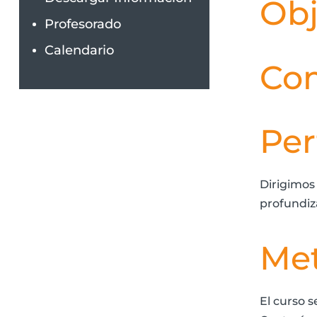
Obj
Profesorado
Calendario
Co
Per
Dirigimos
profundiza
Met
El curso s