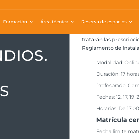
Formación
Área técnica
Reserva de espacios
El objetivo de este cu
protección contra ince
tratarán las prescripci
Reglamento de Instala
DIOS.
Modalidad: Onlin
Duración: 17 hora
S
Profesorado: Ger
Fechas: 12, 17, 19,
Horarios: De 17:00
Matrícula ce
Fecha limite matri