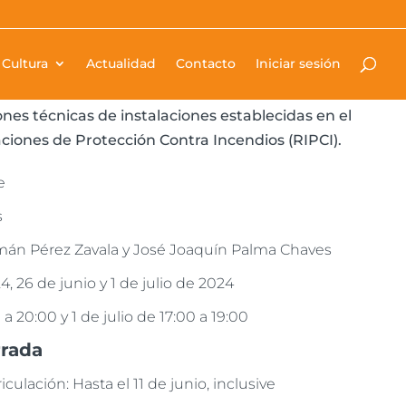
Cultura
Actualidad
Contacto
Iniciar sesión
rso es profundizar en la normativa de aplicación de
ndios en edificación (CTE DB SI). Igualmente se
ones técnicas de instalaciones establecidas en el
ciones de Protección Contra Incendios (RIPCI).
e
s
mán Pérez Zavala y José Joaquín Palma Chaves
 24, 26 de junio y 1 de julio de 2024
 a 20:00 y 1 de julio de 17:00 a 19:00
rrada
culación: Hasta el 11 de junio, inclusive