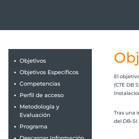
Obj
Objetivos
Objetivos Específicos
El objetiv
Competencias
(CTE DB S
Instalaci
Perfil de acceso
Metodología y
Tras una i
Evaluación
del DB-SI.
Programa
Descargar Información