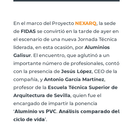
En el marco del Proyecto
NEXARQ
, la sede
de
FIDAS
se convirtió en la tarde de ayer en
el escenario de una nueva Jornada Técnica
liderada, en esta ocasión, por
Aluminios
Galisur
. El encuentro, que aglutinó a un
importante número de profesionales, contó
con la presencia de
Jesús López
, CEO de la
compañía, y
Antonio García Martínez
,
profesor de la
Escuela Técnica Superior de
Arquitectura de Sevilla
, quien fue el
encargado de impartir la ponencia
‘𝗔𝗹𝘂𝗺𝗶𝗻𝗶𝗼 𝘃𝘀 𝗣𝗩𝗖. 𝗔𝗻𝗮́𝗹𝗶𝘀𝗶𝘀 𝗰𝗼𝗺𝗽𝗮𝗿𝗮𝗱𝗼 𝗱𝗲𝗹
𝗰𝗶𝗰𝗹𝗼 𝗱𝗲 𝘃𝗶𝗱𝗮’.