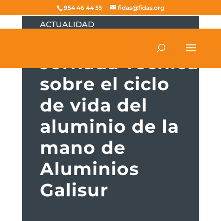
954 46 44 55
fidas@fidas.org
ACTUALIDAD
NEXARQ:
Jornada Técnica
sobre el ciclo
de vida del
aluminio de la
mano de
Aluminios
Galisur