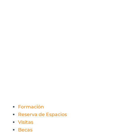
fidas@fidas.org
954 46 44 55
Avd. Marie Curie, 3
Pabellón de Finlandia
Isla de la Cartuja 41092
Sevilla
Formación
Reserva de Espacios
Visitas
Becas