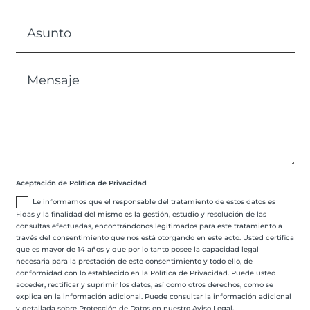
Aceptación de Política de Privacidad
Le informamos que el responsable del tratamiento de estos datos es
Fidas y la finalidad del mismo es la gestión, estudio y resolución de las
consultas efectuadas, encontrándonos legitimados para este tratamiento a
través del consentimiento que nos está otorgando en este acto. Usted certifica
que es mayor de 14 años y que por lo tanto posee la capacidad legal
necesaria para la prestación de este consentimiento y todo ello, de
conformidad con lo establecido en la Política de Privacidad. Puede usted
acceder, rectificar y suprimir los datos, así como otros derechos, como se
explica en la información adicional. Puede consultar la información adicional
y detallada sobre Protección de Datos en nuestro Aviso Legal.