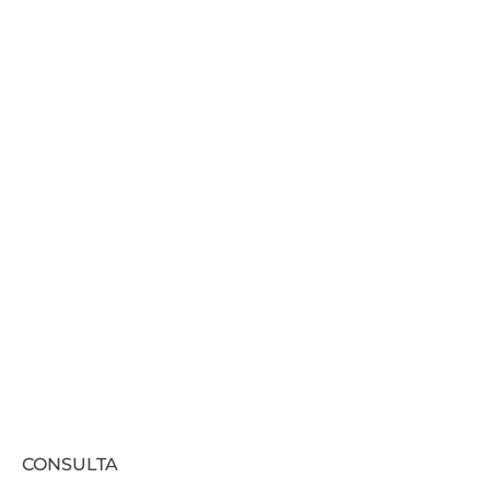
mantenerte
actualizado?
Te informamos de todas las novedades
relacionadas con FIDAS.
Suscribirse
CONSULTA