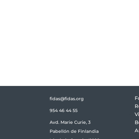
F
fidas@fidas.org
R
954 46 44 55
V
Avd. Marie Curie, 3
B
A
Pabellón de Finlandia