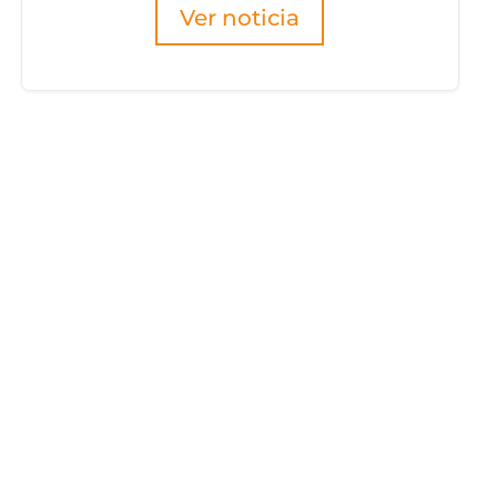
Ver noticia
ocio/a de
er!
ajas de asociarte con