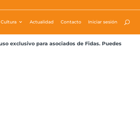
s introducidos por el RD 732/2019. Elaborada por
Cultura
Actualidad
Contacto
Iniciar sesión
uso exclusivo para asociados de Fidas. Puedes