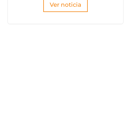
Ver noticia
Hazte s
Fidas
Be a partn
Conoce las vent