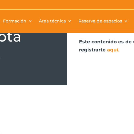
Guía Técnica de cambio
Formación
Área técnica
Reserva de espacios
el CSCAE.
ota
Este contenido es de 
E
registrarte
aquí
.
a