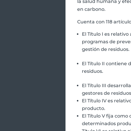
la salud humana y efec
en carbono.
Cuenta con 118 artículo
El Título I es relativ
programas de preven
gestión de residuos.
El Título II contiene
residuos.
El Título III desarrol
gestores de residuos
El Título IV es relat
producto.
El Título V fija como
determinados product