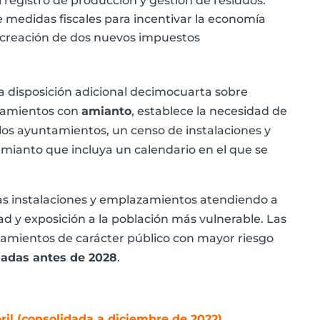
 al registro de producción y gestión de residuos.
ce medidas fiscales para incentivar la economía
a creación de dos nuevos impuestos
a disposición adicional decimocuarta sobre
azamientos con
amianto
, establece la necesidad de
 los ayuntamientos, un censo de instalaciones y
ianto que incluya un calendario en el que se
 las instalaciones y emplazamientos atendiendo a
ad y exposición a la población más vulnerable. Las
zamientos de carácter público con mayor riesgo
nadas antes de 2028
.
bril (consolidada a diciembre de 2022)