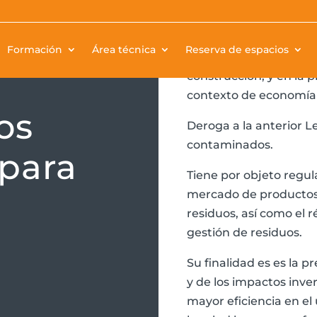
Esta ley -publicada en
Formación
Área técnica
Reserva de espacios
directamente al sector
construcción, y en la 
contexto de economía 
os
Deroga a la anterior Le
contaminados.
para
Tiene por objeto regula
mercado de productos 
residuos, así como el 
gestión de residuos.
Su finalidad es es la 
y de los impactos inve
mayor eficiencia en el