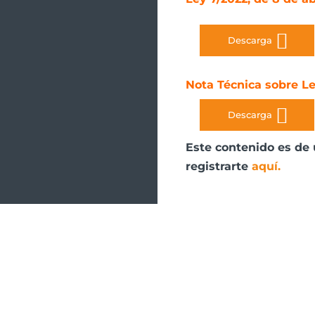
Descarga
Nota Técnica sobre Le
Descarga
Este contenido es de 
registrarte
aquí
.