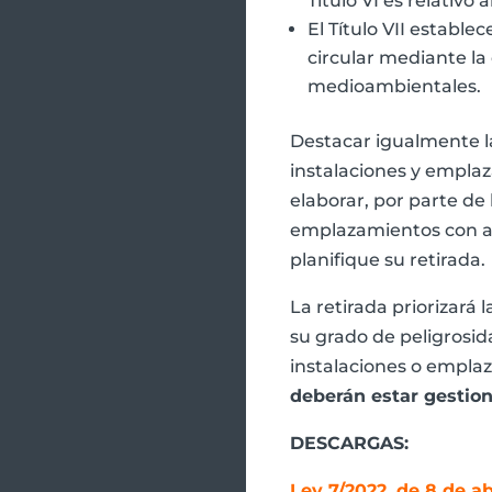
Título VI es relativo
El Título VII estable
circular mediante l
medioambientales.
Destacar igualmente l
instalaciones y empl
elaborar, por parte de
emplazamientos con am
planifique su retirada.
La retirada priorizará
su grado de peligrosid
instalaciones o empla
deberán estar gestio
DESCARGAS:
Ley 7/2022, de 8 de a