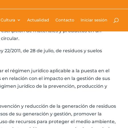
 BOE nº 85 de 9 de abril de 2022- afecta
Cultura
Actualidad
Contacto
Iniciar sesión
 de la arquitectura en lo referente a residuos de la
prescripción de materiales y productos en un
circular.
y 22/2011, de 28 de julio, de residuos y suelos
r el régimen jurídico aplicable a la puesta en el
en relación con el impacto en la gestión de sus
régimen jurídico de la prevención, producción y
prevención y reducción de la generación de residuos
rsos de su generación y gestión, promover la
 uso de recursos para proteger el medio ambiente,