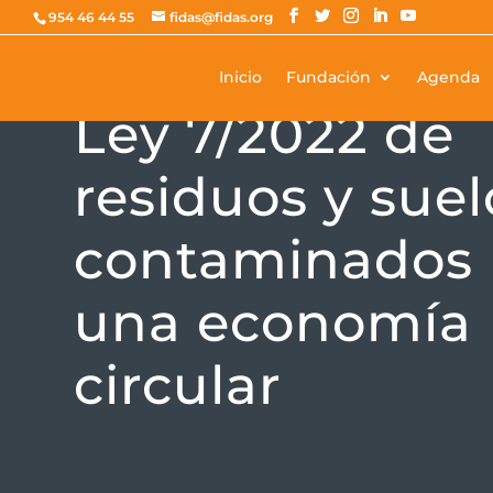
954 46 44 55
fidas@fidas.org
Inicio
Fundación
Agenda
NORMATIVA
Ley 7/2022 de
residuos y suel
contaminados 
una economía
circular