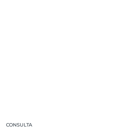
mantenerte
actualizado?
Te informamos de todas las novedades
relacionadas con FIDAS.
Suscribirse
CONSULTA