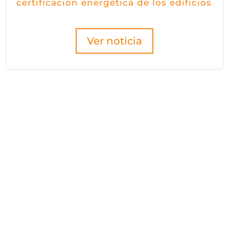
certificación energética de los edificios
Ver noticia
Hazte socio/a
de Fidas
Be a partner!