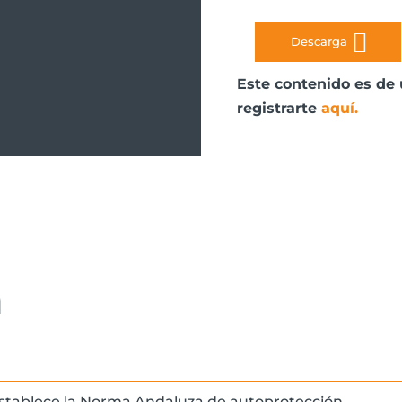
Descarga
Este contenido es de 
registrarte
aquí
.
a
establece la Norma Andaluza de autoprotección