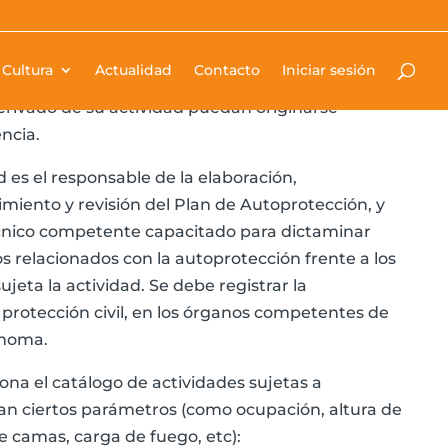
toprotección, regula la necesidad, contenido y
Cultura
Actualidad
Contacto
Iniciar sesión
s de Autoprotección en edificios, establecimientos
rivado de su actividad puedan originarse
ncia.
ad es el responsable de la elaboración,
miento y revisión del Plan de Autoprotección, y
cnico competente capacitado para dictaminar
s relacionados con la autoprotección frente a los
sujeta la actividad. Se debe registrar la
 protección civil, en los órganos competentes de
ónoma.
iona el catálogo de actividades sujetas a
san ciertos parámetros (como ocupación, altura de
 camas, carga de fuego, etc):