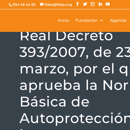
954 46 44 55
fidas@fidas.org
Inicio
Fundación
Agenda
NORMATIVA
Real Decreto
393/2007, de 2
marzo, por el 
aprueba la No
Básica de
Autoprotecció