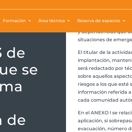
La Norma Básica de Au
Formación
Área técnica
Reserva de espacios
actualización de Plane
y dependencias que de
situaciones de emerge
3 de
El titular de la activid
implantación, manteni
que se
será redactado por té
sobre aquellos aspecto
rma
riesgos a los que esté 
información referida a
cada comunidad aut
En el ANEXO I se relac
n de
aplicación, si sobrepa
evacuación, número de