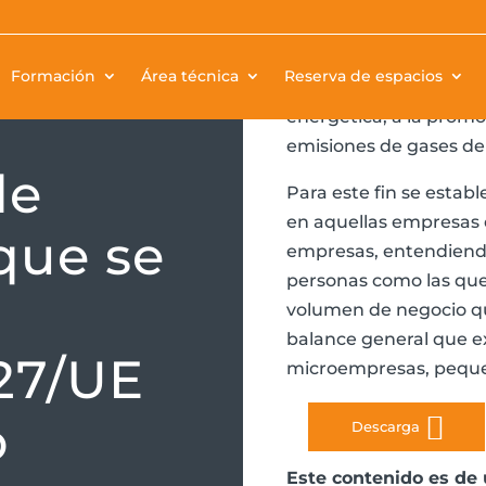
Es objeto de esta disp
Formación
Área técnica
Reserva de espacios
actuaciones en organiza
energética, a la promo
emisiones de gases de
de
Para este fin se establ
en aquellas empresas 
 que se
empresas, entendiendo
personas como las que,
volumen de negocio que
balance general que e
/27/UE
microempresas, pequ
o
Descarga
Este contenido es de 