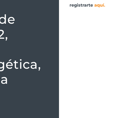
registrarte
aquí
.
 de
2,
gética,
 a