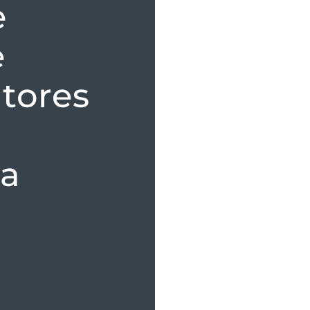
e
e
itores
la