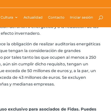
osición normativa el desarrollo e impulso de
Cultura
Actualidad
Contacto
Iniciar sesión
ciones dirigidas a la mejora de la eficiencia
ción del ahorro energético y a la reducción de las
 efecto invernadero.
ece la obligación de realizar auditorías energéticas
que tengan la consideración de grandes
 por tales tanto las que ocupen al menos a 250
 aún sin cumplir dicho requisito, tengan un
 exceda de 50 millones de euros y, a la par, un
xceda de 43 millones de euros. Se excluyen
eñas y medianas empresas.
uso exclusivo para asociados de Fidas. Puedes