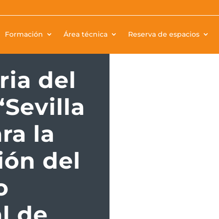
Formación
Área técnica
Reserva de espacios
ria del
Sevilla
ra la
ión del
o
l de