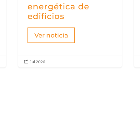
energética de
edificios
Ver noticia
Jul 2026

AGENDA
actualizado
Te mantenemos al día.