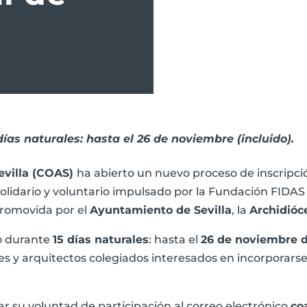
días naturales: hasta el 26 de noviembre (incluido).
Sevilla (COAS)
ha abierto un nuevo proceso de inscripci
solidario y voluntario impulsado por la Fundación FIDAS
 promovida por el
Ayuntamiento de Sevilla
, la
Archidióc
to durante
15 días naturales
: hasta el
26 de noviembre d
es y arquitectos colegiados interesados en incorporarse 
r su voluntad de participación al correo electrónico
co