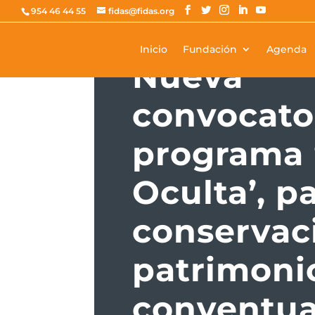
954 46 44 55
fidas@fidas.org
ACTUALIDAD
Inicio
Fundación
Agenda
Nueva
convocato
programa ‘
Oculta’, pa
conservac
patrimoni
conventua