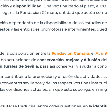
ación
y
disponibilidad
. Una vez finalizado el plazo, el
CO
o llegar a la Fundación Cámara, entidad que actúa como
ión dependerán de la disponibilidad de los estudios de 
stos y las entidades promotoras e intervinientes, qu
de la colaboración entre la
Fundación Cámara
, el
Ayunt
 cabo actuaciones de
conservación
,
mejora
y
difusión
de
ulturales de Sevilla
, para así conservar y ayudar a con
ar contribuir a la promoción y difusión de actividades co
 conventos sevillanos y de los respectivos fines instituc
as condiciones actuales, sin que esto suponga, en ningú
Oculta’
se traducirá, entre otras cuestiones, en la
identi