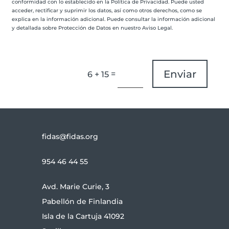
conformidad con lo establecido en la Política de Privacidad. Puede usted
acceder, rectificar y suprimir los datos, así como otros derechos, como se
explica en la información adicional. Puede consultar la información adicional
y detallada sobre Protección de Datos en nuestro Aviso Legal.
Enviar
=
6 + 15
fidas@fidas.org
954 46 44 55
Avd. Marie Curie, 3
Pabellón de Finlandia
Isla de la Cartuja 41092