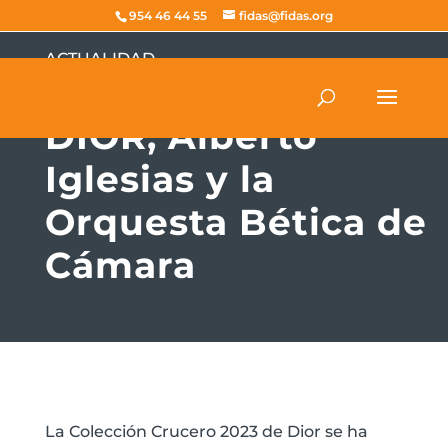
954 46 44 55
fidas@fidas.org
ACTUALIDAD
FIDAS colabora con
DIOR, Alberto
Iglesias y la
Orquesta Bética de
Cámara
La Colección Crucero 2023 de Dior se ha