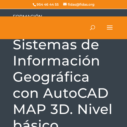
954 46 44 55
fidas@fidas.org
FORMACIÓN
Curso de
Sistemas de
Información
Geográfica
con AutoCAD
MAP 3D. Nivel
básico