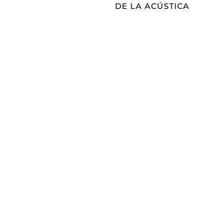
DE LA ACÚSTICA
Hazte socio/a
de Fidas
Be a partner!
Conoce las ventajas de