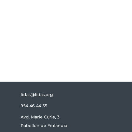
Te informamos de todas las novedades
relacionadas con FIDAS.
Suscribirse
fidas@fidas.org
954 46 44 55
Avd. Marie Curie, 3
Pabellón de Finlandia