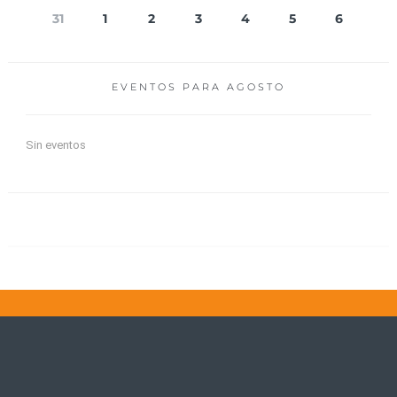
31
1
2
3
4
5
6
EVENTOS PARA
AGOSTO
Sin eventos