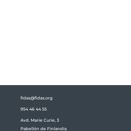
Te informamos de todas las novedades
relacionadas con FIDAS.
Suscribirse
fidas@fidas.org
954 46 44 55
Avd. Marie Curie, 3
Pabellón de Finlandia