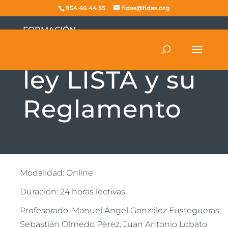
954 46 44 55
fidas@fidas.org
FORMACIÓN
Curso sobre la
ley LISTA y su
Reglamento
Modalidad: Online
Duración: 24 horas lectivas
Profesorado: Manuel Ángel González Fustegueras,
Sebastián Olmedo Pérez, Juan Antonio Lobato