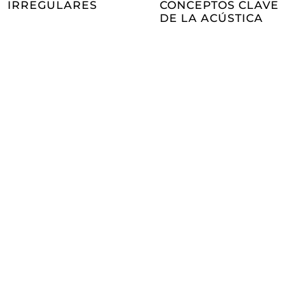
IRREGULARES
CONCEPTOS CLAVE
DE LA ACÚSTICA
Hazte socio/a
de Fidas
Be a partner!
Conoce las ventajas de