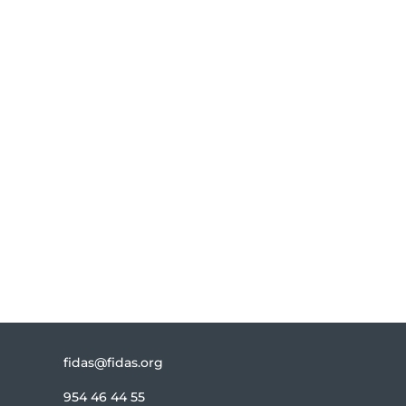
mantenerte
actualizado?
Te informamos de todas las novedades
relacionadas con FIDAS.
Suscribirse
fidas@fidas.org
954 46 44 55