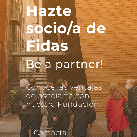
Hazte
socio/a de
Fidas
Be a partner!
Conoce las ventajas
de asociarte con
nuestra Fundación.
Contacta