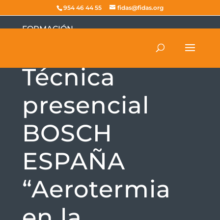
954 46 44 55
fidas@fidas.org
FORMACIÓN
Jornada
Técnica
presencial
BOSCH
ESPAÑA
“Aerotermia
en la