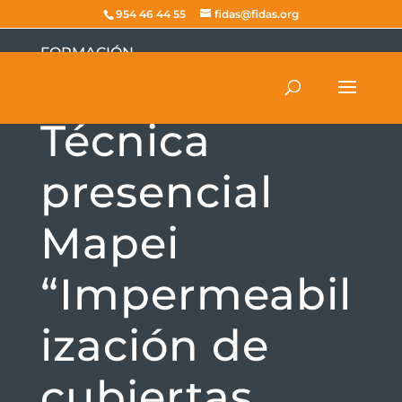
954 46 44 55
fidas@fidas.org
FORMACIÓN
Jornada
Técnica
presencial
Mapei
“Impermeabil
ización de
cubiertas.