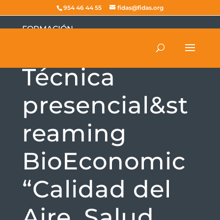
954 46 44 55
fidas@fidas.org
FORMACIÓN
Jornada
Técnica
presencial&st
reaming
BioEconomic
“Calidad del
Aire, Salud,