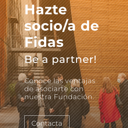
Hazte
socio/a de
Fidas
Be a partner!
Conoce las ventajas
de asociarte con
nuestra Fundación.
Contacta