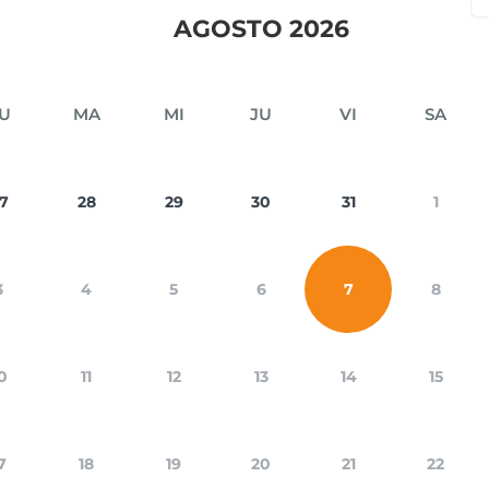
AGOSTO 2026
U
MA
MI
JU
VI
SA
7
28
29
30
31
1
3
4
5
6
7
8
0
11
12
13
14
15
7
18
19
20
21
22