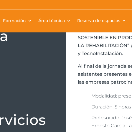
Formación
Área técnica
Reserva de espacios
El jueves 16 de marzo, 
Exposiciones de FIDAS
ca
SOSTENIBLE EN PROD
LA REHABILITACIÓN” p
y TecnoInstalación.
Al final de la jornada 
asistentes presentes 
las empresas patrocin
Modalidad: prese
Duración: 5 horas
rvicios
Profesorado: José
Ernesto García La