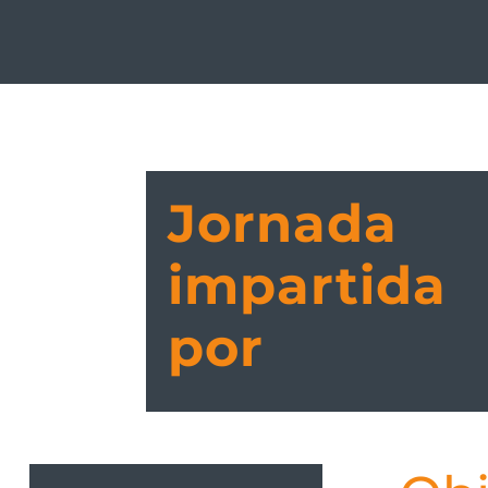
Jornada
impartida
por