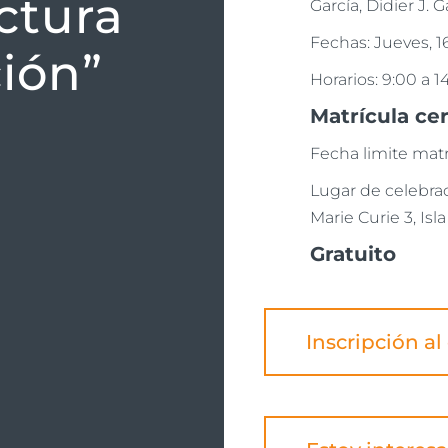
ctura
García, Didier J. G
Fechas: Jueves, 
ción”
Horarios: 9:00 a 1
Matrícula ce
Fecha limite matr
Lugar de celebrac
Marie Curie 3, Isla
Gratuito
Inscripción al