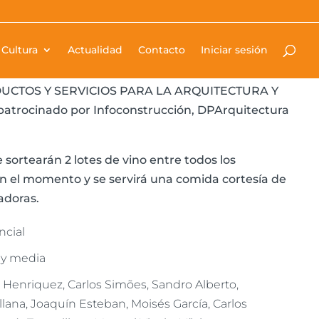
Cultura
Actualidad
Contacto
Iniciar sesión
de 9:00h a 14:30h, se celebrará en la Sala de
 la jornada presencial profesional “INNOVACIÓN
UCTOS Y SERVICIOS PARA LA ARQUITECTURA Y
atrocinado por Infoconstrucción, DPArquitectura
se sortearán 2 lotes de vino entre todos los
en el momento y se servirá una comida cortesía de
adoras.
ncial
 y media
 Henriquez, Carlos Simões, Sandro Alberto,
llana, Joaquín Esteban, Moisés García, Carlos