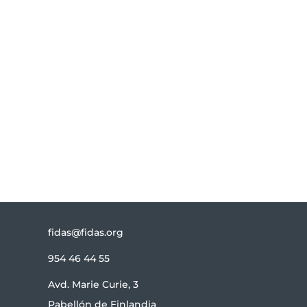
actualizado?
Te informamos de todas las novedades
relacionadas con FIDAS.
Suscribirse
fidas@fidas.org
954 46 44 55
Avd. Marie Curie, 3
Pabellón de Finlandia