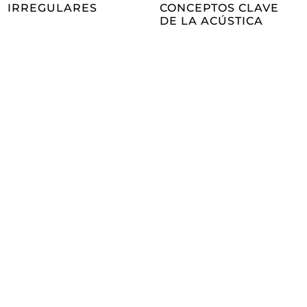
IRREGULARES
CONCEPTOS CLAVE
DE LA ACÚSTICA
Hazte socio/a
de Fidas
Be a partner!
Conoce las ventajas de