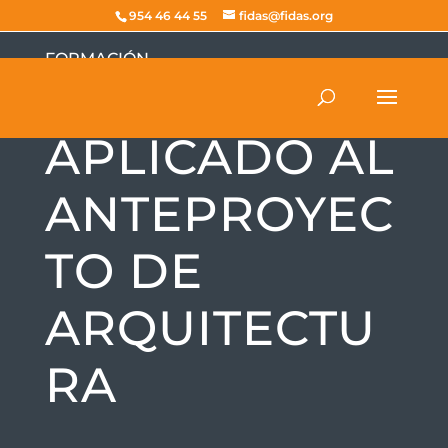
954 46 44 55
fidas@fidas.org
FORMACIÓN
TALLER DE IA
APLICADO AL
ANTEPROYEC
TO DE
ARQUITECTU
RA