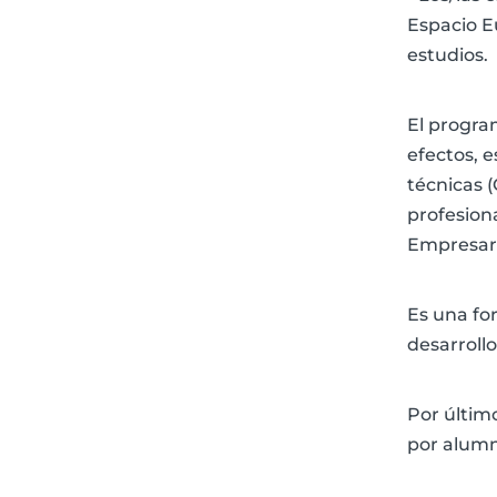
Espacio E
estudios.
El progra
efectos, 
técnicas (
profesion
Empresari
Es una fo
desarrollo
Por último
por alumno