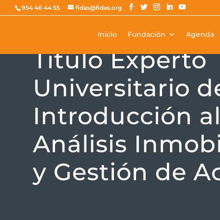
954 46 44 55
fidas@fidas.org
Inicio
Fundación
Agenda
FORMACIÓN
Título Experto
Universitario d
Introducción a
Análisis Inmobi
y Gestión de A