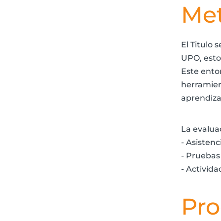
Met
El Titulo 
UPO, esto 
Este entor
herramien
aprendiza
La evaluac
- Asistenc
- Pruebas
- Activida
Pr