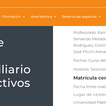
Modalidad: Onlin
Formación
Área técnica
Reserva de espacios
Duración: 48 hora
Profesorado: Ram
e
Servando Mellado 
Rodríguez, Cristi
l
José Picchi Aréva
Fechas: Curso del
liario
Horarios: Sesiones
Matrícula ce
ctivos
Fecha limite mat
Lugar de celebr
Universidad Pabl