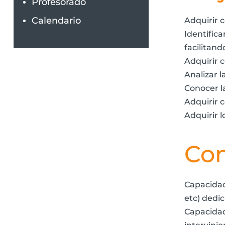
Profesorado
Calendario
Adquirir c
Identific
facilitan
Adquirir 
Analizar l
Conocer la
Adquirir 
Adquirir l
Co
Capacidad
etc) dedic
Capacidad