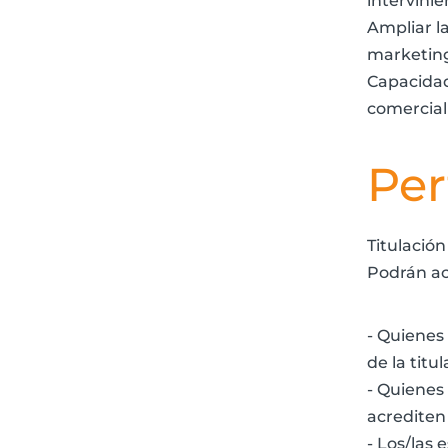
intervini
Ampliar l
marketing,
Capacidad 
comerciali
Per
Titulación
Podrán acc
- Quienes
de la titul
- Quienes
acrediten
- Los/las