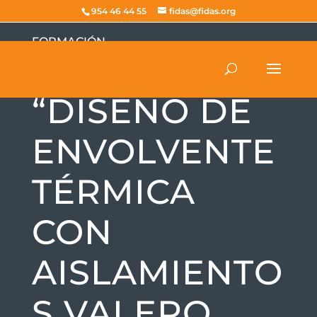
954 46 44 55
fidas@fidas.org
FORMACIÓN
WEBINAR
“DISEÑO DE
ENVOLVENTE
TÉRMICA
CON
AISLAMIENTO
S VALERO