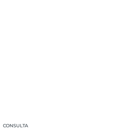
actualizado?
Te informamos de todas las novedades
relacionadas con FIDAS.
Suscribirse
CONSULTA