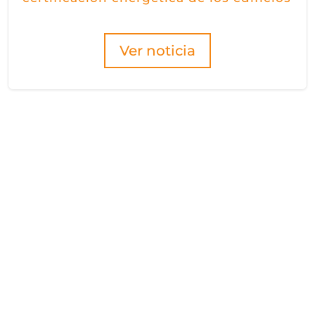
Ver noticia
Hazte socio/a
de Fidas
Be a partner!