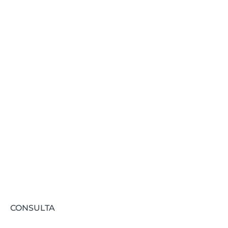
actualizado?
Te informamos de todas las novedades
relacionadas con FIDAS.
Suscribirse
CONSULTA