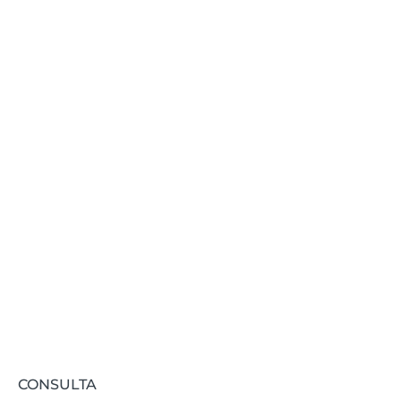
mantenerte
actualizado?
Te informamos de todas las novedades
relacionadas con FIDAS.
Suscribirse
CONSULTA