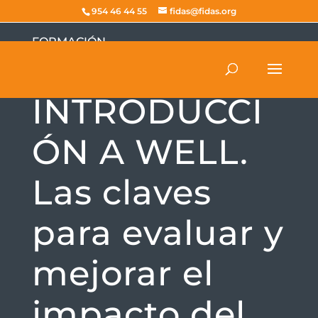
954 46 44 55
fidas@fidas.org
FORMACIÓN
Curso de
INTRODUCCI
ÓN A WELL.
Las claves
para evaluar y
mejorar el
impacto del