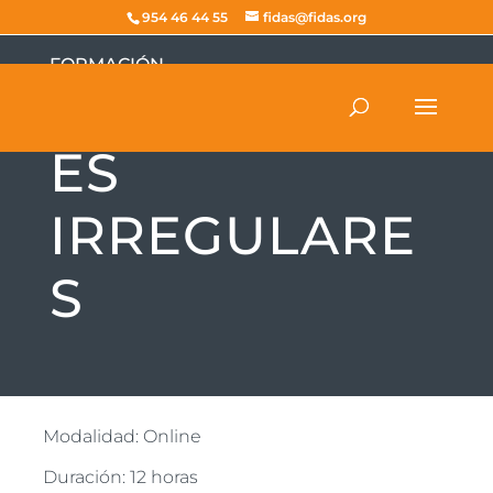
954 46 44 55
fidas@fidas.org
FORMACIÓN
EDIFICACION
ES
IRREGULARE
S
Modalidad: Online
Duración: 12 horas