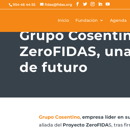
954 46 44 55
fidas@fidas.org
Inicio
Fundación
Agenda
ACTUALIDAD
Grupo Cosenti
ZeroFIDAS, una
de futuro
Grupo Cosentino
,
empresa líder en su
aliada del
Proyecto ZeroFIDA
S, tras 