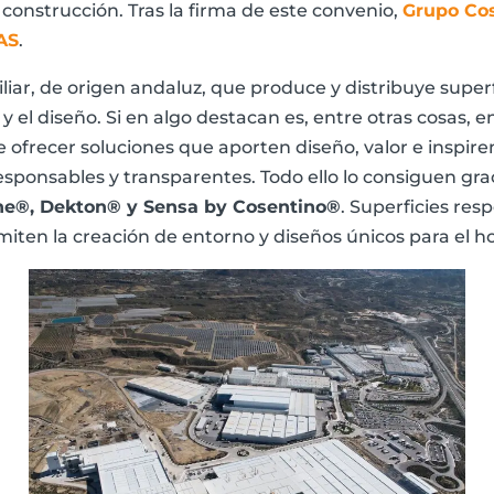
a construcción. Tras la firma de este convenio,
Grupo Co
AS
.
ar, de origen andaluz, que produce y distribuye superf
 y el diseño. Si en algo destacan es, entre otras cosas
 de ofrecer soluciones que aporten diseño, valor e inspir
ponsables y transparentes. Todo ello lo consiguen grac
one®, Dekton® y Sensa by Cosentino®
. Superficies re
en la creación de entorno y diseños únicos para el hog