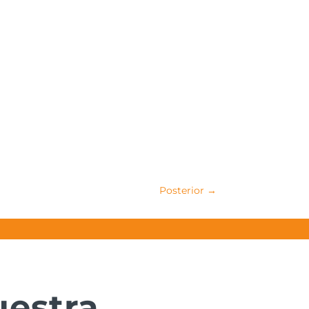
Posterior
→
uestra