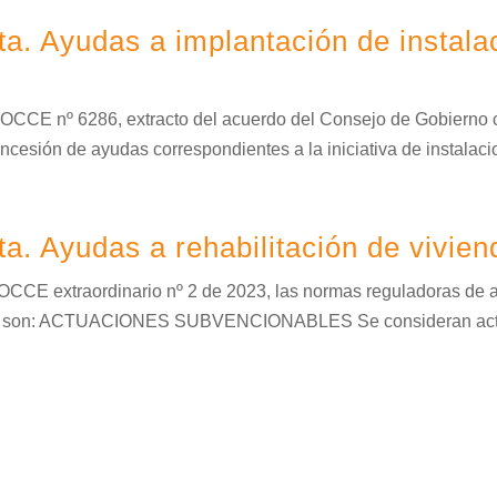
. Ayudas a implantación de instala
BOCCE nº 6286, extracto del acuerdo del Consejo de Gobierno 
ncesión de ayudas correspondientes a la iniciativa de instalaci
. Ayudas a rehabilitación de vivien
OCCE extraordinario nº 2 de 2023, las normas reguladoras de a
grama son: ACTUACIONES SUBVENCIONABLES Se consideran actu
 registro autonómico de planes de a
Ordenanza reguladora del registro autonómico de planes de au