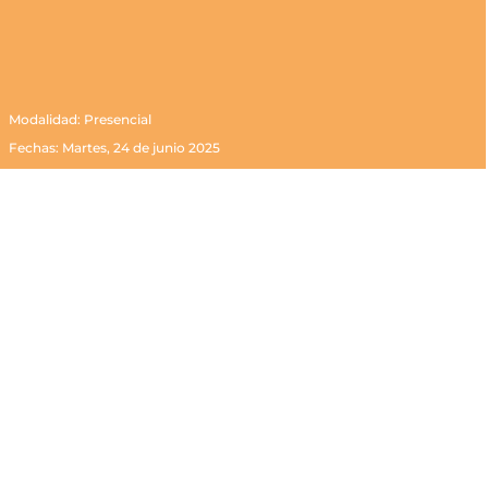
Modalidad: Presencial
Fechas: Martes, 24 de junio 2025
Duración: 2 horas
Matrícula abierta
Hasta el 24 de junio 2025 a las 13:00 h
Jornada técnica presencial “Tejas y
soluciones fotovoltaicas integradas y
sistemas instalación de teja cerámica”
Cerámica La Escandella y Tejas Borja