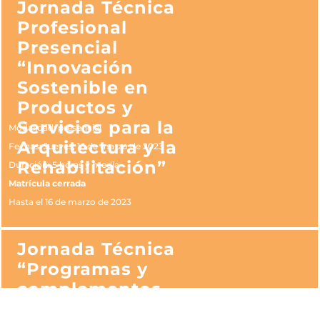
Jornada Técnica
Profesional
Presencial
“Innovación
Sostenible en
Productos y
Servicios para la
Modalidad: presencial
Arquitectura y la
Fechas: Jueves, 16 de marzo de 2023
Rehabilitación”
Duración: 5 horas y media
Matrícula cerrada
Hasta el 16 de marzo de 2023
Jornada Técnica
“Programas y
complementos
Placo e Isover para