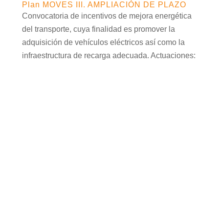
Plan MOVES III. AMPLIACIÓN DE PLAZO
Convocatoria de incentivos de mejora energética
del transporte, cuya finalidad es promover la
adquisición de vehículos eléctricos así como la
infraestructura de recarga adecuada. Actuaciones:
Tipo 1. Vehículos eléctricos enchufables y pilas de
combustible (no se...
Ciudad autónoma de Ceuta. Ayudas a
implantación de instalaciones de energías
renovables térmicas
Con fecha 14 de marzo se ha publicado el
BOCCE nº 6286, extracto del acuerdo del
Consejo de Gobierno celebrado con fecha 3 de
marzo de 2023 por el que se aprueba la
convocatoria para la concesión de ayudas
correspondientes a la iniciativa de instalaciones